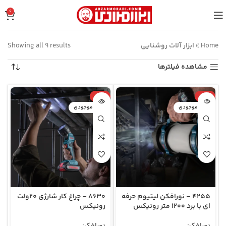
0
Home
»
ابزار آلات روشنایی
Showing all 9 results
مشاهده فیلترها
-61%
-16%
اتمام موجودی
اتمام موجودی
4255 – نورافکن لیتیوم حرفه
8630 – چراغ کار شارژی 20ولت
ای با برد 1200 متر رونیکس
رونیکس
نورافکن
نورافکن