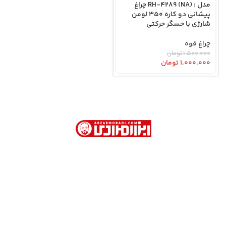
مدل : RH-4289 (NA) چراغ
پیشانی دو کاره 350 لومن
شارژی با حسگر حرکتی
چراغ قوه
۱.۵۰۰.۰۰۰
تومان
۱.۰۰۰.۰۰۰
تومان
ابزار مرادی با بیش از 40 سال سابقه در فروش
ابزارآلات صنعتی و نیمه صنعتی در تهران
آدرس دفتر فروش : تهران. خیابان امام خمینی . روبروی
وزارت امور خارجه . کوچه جمشیدخواه . پاساژ تیموریان .
طبقه اول . پلاک 113