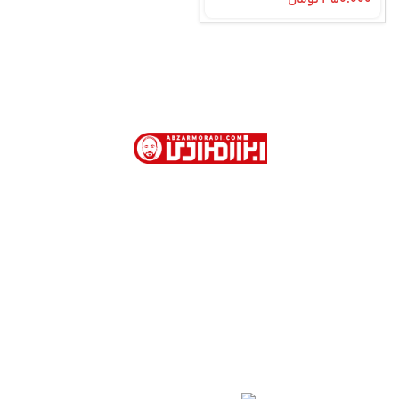
ابزار مرادی با بیش از 40 سال سابقه در فروش
ابزارآلات صنعتی و نیمه صنعتی در تهران
آدرس دفتر فروش : تهران. خیابان امام خمینی . روبروی
وزارت امور خارجه . کوچه جمشیدخواه . پاساژ تیموریان .
طبقه اول . پلاک 113
02166754401- 02166754110 - 02166753904 -
02166754468
09123309284