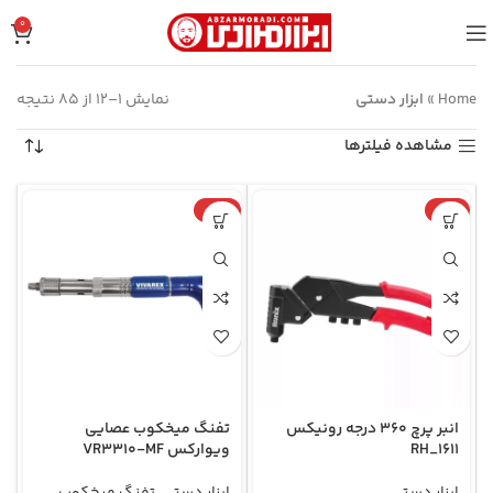
0
Home
»
ابزار دستی
نمایش 1–12 از 85 نتیجه
مشاهده فیلترها
-51%
-16%
انبر پرچ 360 درجه رونیکس
تفنگ میخکوب عصایی
RH_1611
ویوارکس VR3310-MF
ابزار دستی
ابزار دستی
,
تفنگ میخکوب