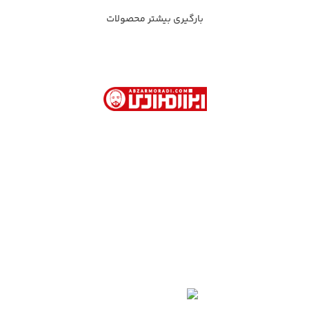
بارگیری بیشتر محصولات
ابزار مرادی با بیش از 40 سال سابقه در فروش
ابزارآلات صنعتی و نیمه صنعتی در تهران
آدرس دفتر فروش : تهران. خیابان امام خمینی . روبروی
وزارت امور خارجه . کوچه جمشیدخواه . پاساژ تیموریان .
طبقه اول . پلاک 113
02166754401- 02166754110 - 02166753904 -
02166754468
09123309284