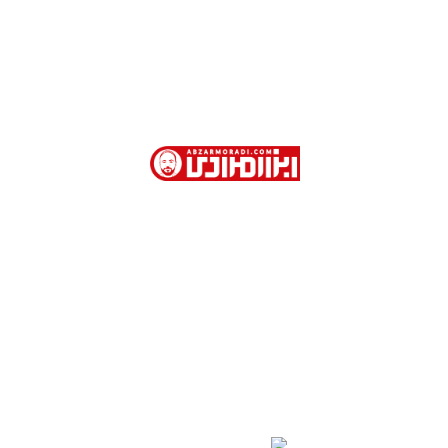
ابزار مرادی با بیش از 40 سال سابقه در فروش
ابزارآلات صنعتی و نیمه صنعتی در تهران
آدرس دفتر فروش : تهران. خیابان امام خمینی . روبروی
وزارت امور خارجه . کوچه جمشیدخواه . پاساژ تیموریان .
طبقه اول . پلاک 113
02166754401- 02166754110 - 02166753904 -
02166754468
09123309284