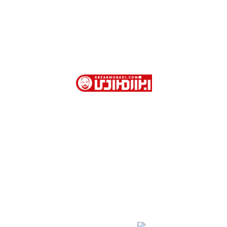
ابزار مرادی با بیش از 40 سال سابقه در فروش
ابزارآلات صنعتی و نیمه صنعتی در تهران
آدرس دفتر فروش : تهران. خیابان امام خمینی . روبروی
وزارت امور خارجه . کوچه جمشیدخواه . پاساژ تیموریان .
طبقه اول . پلاک 113
02166754401- 02166754110 - 02166753904 -
02166754468
09123309284