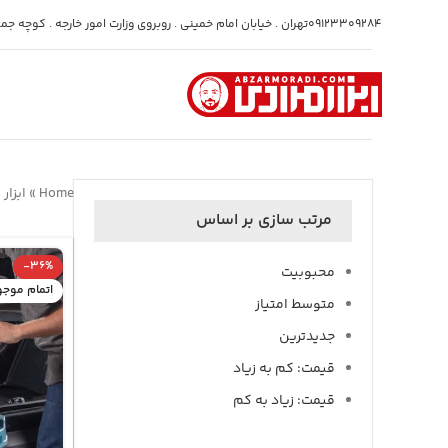
09123309284
تهران . خیابان امام خمینی . روبروی وزارت امور خارجه . کوچه جمشی
Home
»
ابزار
مرتب سازی بر اساس
-36%
محبوبیت
اتمام موج
متوسط امتیاز
جدیدترین
قیمت: کم به زیاد
قیمت: زیاد به کم