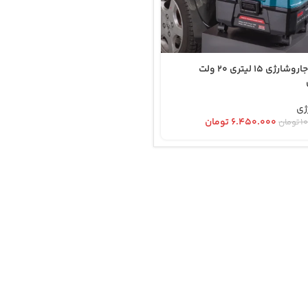
8640 – جاروشارژی 15 لیتری 20 ولت
ژی
۶.۴۵۰.۰۰۰
تومان
۱
تومان