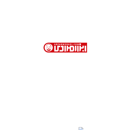
ابزار مرادی با بیش از 40 سال سابقه در فروش
ابزارآلات صنعتی و نیمه صنعتی در تهران
آدرس دفتر فروش : تهران. خیابان امام خمینی . روبروی
وزارت امور خارجه . کوچه جمشیدخواه . پاساژ تیموریان .
طبقه اول . پلاک 113
02166754401- 02166754110 - 02166753904 -
02166754468
09123309284