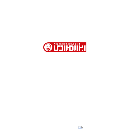
ابزار مرادی با بیش از 40 سال سابقه در فروش
ابزارآلات صنعتی و نیمه صنعتی در تهران
آدرس دفتر فروش : تهران. خیابان امام خمینی . روبروی
وزارت امور خارجه . کوچه جمشیدخواه . پاساژ تیموریان .
طبقه اول . پلاک 113
02166754401- 02166754110 - 02166753904 -
02166754468
09123309284