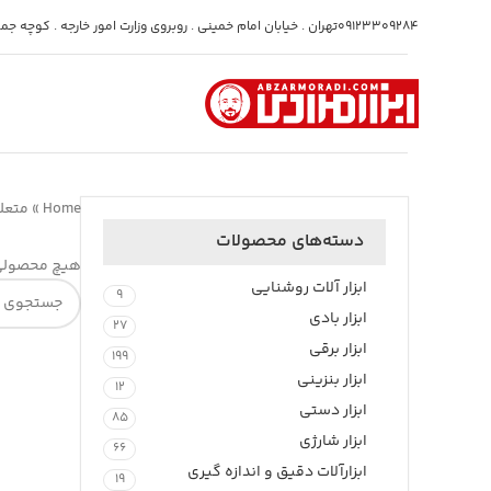
09123309284
تهران . خیابان امام خمینی . روبروی وزارت امور خارجه . کوچه جمشی
Home
»
متعلق
دسته‌های محصولات
هیچ محصولی 
ابزار آلات روشنایی
9
ابزار بادی
27
ابزار برقی
199
ابزار بنزینی
12
ابزار دستی
85
ابزار شارژی
66
ابزارآلات دقیق و اندازه گیری
19