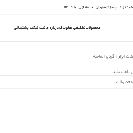
دخواه . پاساژ تیموریان . طبقه اول . پلاک 113
محصولات
تخفیفی ها
وبلاگ
درباره ما
ثبت تیکت پشتیبانی
ات ابزار
»
گردبر الماسه
یافت نشد.