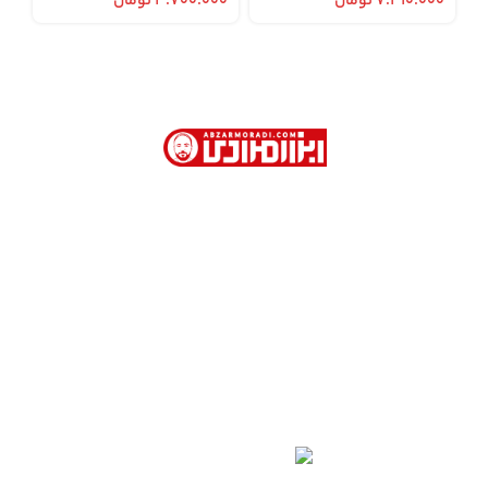
۷.۳۱۰.۰۰۰
تومان
۳.۷۰۰.۰۰۰
تومان
ابزار مرادی با بیش از 40 سال سابقه در فروش
ابزارآلات صنعتی و نیمه صنعتی در تهران
آدرس دفتر فروش : تهران. خیابان امام خمینی . روبروی
وزارت امور خارجه . کوچه جمشیدخواه . پاساژ تیموریان .
طبقه اول . پلاک 113
02166754401- 02166754110 - 02166753904 -
02166754468
09123309284
تمام حقوق اين وب‌سايت نیز برای شرکت ابزارمرادی است.