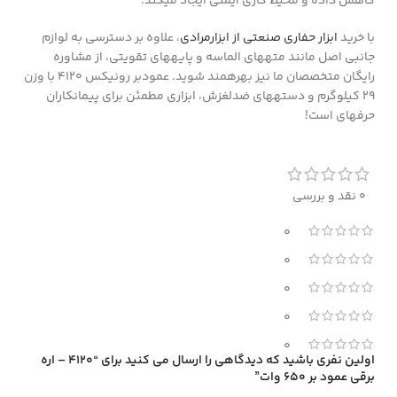
کاهش داده و محیط کاری ایمنی ایجاد میکند.
با خرید
ابزار حفاری صنعتی از ابزارمرادی
، علاوه بر دسترسی به لوازم
جانبی اصل مانند متههای الماسه و پایههای تقویتی، از مشاوره
رایگان متخصصان ما نیز بهرهمند شوید. عمودبر رونیکس 4120 با وزن
۲۹ کیلوگرم و دستههای ضدلغزش، ابزاری مطمئن برای پیمانکاران
حرفهای است!
0 نقد و بررسی
0
0
0
0
0
اولین نفری باشید که دیدگاهی را ارسال می کنید برای “4120 – اره
برقی عمود بر 650 وات”