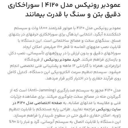
عمودبر رونیکس مدل 4120 | سوراخکاری
دقیق بتن و سنگ با قدرت بیمانند
عمودبر رونیکس مدل 4120 با موتور قدرتمند ۱۸۰۰ وات و سیستم
خنککننده آبگرد، انتخابی ایدهآل برای سوراخکاری حرفهای در بتنهای
مسلح، سنگهای سخت و مصالح ساختمانی است. این دستگاه با
قابلیت نصب متههای الماسه تا قطر ۱۶۰ میلیمتر، امکان ایجاد
سوراخهای دقیق و بدون لرزش را در پروژههای تأسیساتی، نصب دکل
و بازسازی فراهم میکند.
خرید عمودبر رونیکس
از فروشگاه
ابزارمرادی، همراه با گارانتی ۱۲ ماهه و پشتیبانی فنی تخصصی انجام
میشود. سیستم تنظیم سرعت الکترونیکی این دستگاه، کنترل کامل
روی فرآیند حفاری را در اختیار کاربر قرار میدهد.
مدل 4120 مجهز به سیستم ضدبارگیری (Anti-Jamming) است که از
گیرکردن مته در مصالح سخت جلوگیری میکند. برای مشاهده جزئیات
فنی و مقایسه با مدلهای مشابه، به
صفحه اختصاصی مدل 4120 در
سایت رونیکس
مراجعه نمایید. طراحی پایه مستحکم با قابلیت تنظیم
زاویه، امکان حفاری دقیق حتی در سطوح شیبدار را فراهم میسازد.
این دستگاه با قابلیت اتصال به سیستم آبرسانی، گرد و غبار را تا ۹۰%