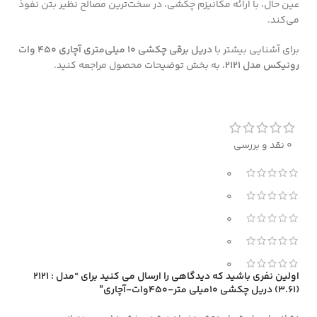
عین حال، با ارائه‌ مکانیزم چکشی، در سخت‌ترین مصالح نظیر بتن نفوذ
می‌کند.
برای آشنایی بیشتر با
دریل برقی چکشی 10 میلی‌متری آچاری 450 وات
رونیکس مدل 2121
، به بخش توضیحات محصول مراجعه کنید.
0 نقد و بررسی
0
0
0
0
0
اولین نفری باشید که دیدگاهی را ارسال می کنید برای “مدل : 2121
(3.61) دریل چکشی 10میلی متر-450وات-آچاری”