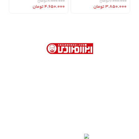
۶.۰۰۰.۰۰۰
تومان
۸.۰۰۰.۰۰۰
تومان
۳.۸۵۰.۰۰۰
تومان
۴.۶۵۰.۰۰۰
تومان
ابزار مرادی با بیش از 40 سال سابقه در فروش
ابزارآلات صنعتی و نیمه صنعتی در تهران
آدرس دفتر فروش : تهران. خیابان امام خمینی . روبروی
وزارت امور خارجه . کوچه جمشیدخواه . پاساژ تیموریان .
طبقه اول . پلاک 113
02166754401- 02166754110 - 02166753904 -
02166754468
09123309284