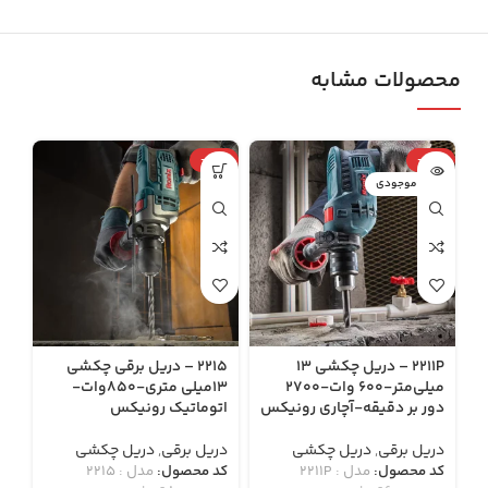
محصولات مشابه
0%
-42%
-36%
اتمام موجودی
ات
2211P – دریل چکشی 13
2215 – دریل برقی چکشی
میلی‌متر-600 وات-2700
13میلی متری-850وات-
10میلی متری-350 
دور بر دقیقه-آچاری رونیکس
اتوماتیک رونیکس
در
دریل برقی
,
دریل چکشی
دریل برقی
,
دریل چکشی
۰۰
۰۰
کد محصول:
مدل : 2211P
کد محصول:
مدل : 2215