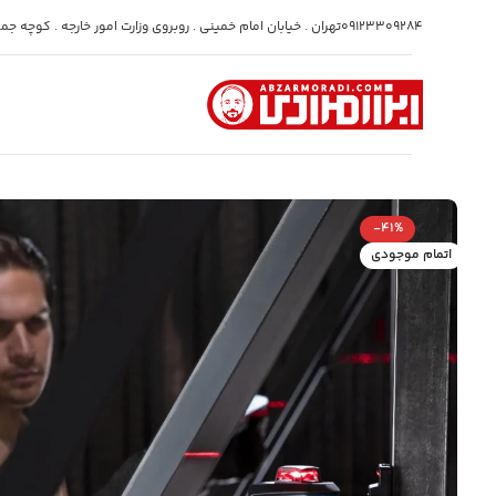
09123309284
تهران . خیابان امام خمینی . روبروی وزارت امور خارجه . کوچه جمشی
-41%
اتمام موجودی