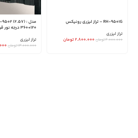
RH-9501G – تراز لیزری رونیکس
120+360 درجه نور قرمز -RH-9502
تراز لیزری
۲.۸۰۰.۰۰۰
تومان
تراز لیزری
۴.۰۰۰.۰۰۰
تومان
۰۰۰
۱۳.۰۰۰.۰۰۰
تومان
ابزار مرادی با بی
آدرس دفتر فروش : تهران. خیابان امام خمینی . روبروی وزا