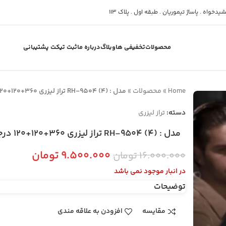
دخواه . پاساژ تیموریان . طبقه اول . پلاک 113
محصولات
تخفیفی ها
وبلاگ
درباره ما
ثبت تیکت پشتیبانی
Home
»
محصولات
»
مدل : RH-9504 (4) تراز لیزری 360+120+120 درجه
دسته:
تراز لیزری
مدل : RH-9504 (4) تراز لیزری 360+120+120 درجه
۹.۵۰۰.۰۰۰
تومان
۱۶.۰۰۰.۰۰۰
تومان
در انبار موجود نمی باشد
توضیحات
مقایسه
افزودن به علاقه مندی