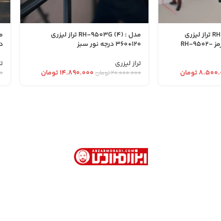
مدل : RH-9502 (2.57) تراز لیزری
مدل : RH-9503G (4) تراز لیزری
120+360 درجه نور سبز
د
تراز لیزری
تر
۸.۵۰۰.
تومان
۱۴.۸۹۰.۰۰۰
تومان
۲۰.۰۰۰.۰۰۰
تومان
۰
ش از 40 سال سابقه در فروش ابزارآلات صنعتی و نیمه صنعتی در تهران
رت امور خارجه . کوچه جمشیدخواه . پاساژ تیموریان . طبقه اول . پلاک 113