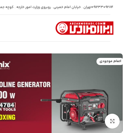
09123309284
تهران . خیابان امام خمینی . روبروی وزارت امور خارجه . کوچه جمشی
اتمام موجودی
بزرگنمایی تصویر