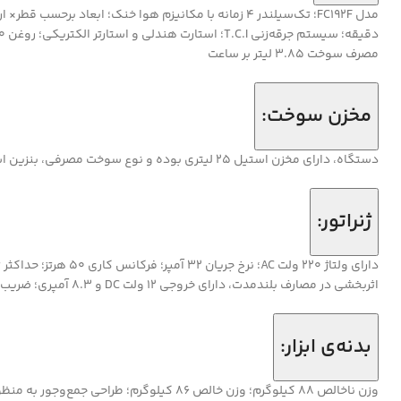
مصرف سوخت 3.85 لیتر بر ساعت
مخزن سوخت:
دستگاه، دارای مخزن استیل 25 لیتری بوده و نوع سوخت مصرفی، بنزین است.
ژنراتور:
اثربخشی در مصارف بلندمدت، دارای خروجی 12 ولت DC و 8.3 آمپری؛ ضریب قدرت 1
بدنه‌ی ابزار: