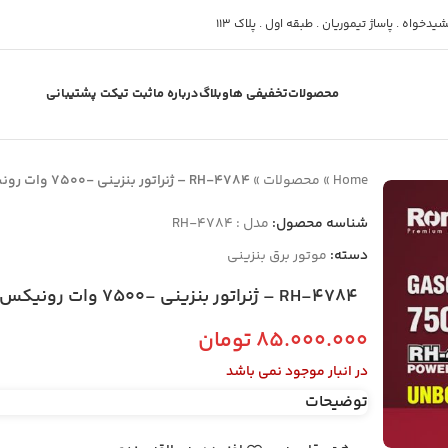
دخواه . پاساژ تیموریان . طبقه اول . پلاک 113
محصولات
تخفیفی ها
وبلاگ
درباره ما
ثبت تیکت پشتیبانی
Home
»
محصولات
»
RH-4784 – ژنراتور بنزینی -7500 وات رونیکس
شناسه محصول:
مدل : RH-4784
دسته:
موتور برق بنزینی
RH-4784 – ژنراتور بنزینی -7500 وات رونیکس
۸۵.۰۰۰.۰۰۰
تومان
در انبار موجود نمی باشد
توضیحات