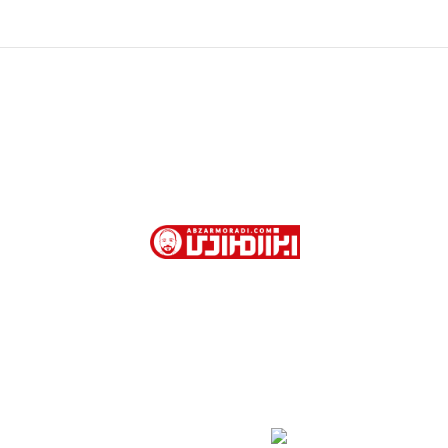
ش از 40 سال سابقه در فروش ابزارآلات صنعتی و نیمه صنعتی در تهران
رت امور خارجه . کوچه جمشیدخواه . پاساژ تیموریان . طبقه اول . پلاک 113