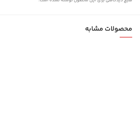
هیچ دیدگاهی برای این محصول نوشته نشده است.
محصولات مشابه
ابزار مرادی با بی
آدرس دفتر فروش : تهران. خیابان امام خمینی . روبروی وزا
02166754401- 02166754110 - 02166753904 - 02166754468
09123309284