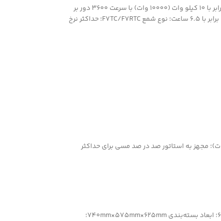
مدل FC192F؛ تک‌سیلندر 4 زمانه‌ با مکانیزم هوا خنک‌؛ ابعاد برحسب قطر× ارتفاع برابر با 69×92 میلی‌متر؛ ظرفیت سیلندر 460 سی‌سی؛ حداکثر توان خروجی برابر با 10 کیلو وات (10000 وات) با سرعت 3600 دور بر
دقیقه؛ سیستم جرقه‌زنی T.C.I؛ استارت هندلی و استارتر الکتریکی؛ روغن SAE 10W-30؛ ظرفیت مخزن روغن 1.1 لیتر؛ مدت‌زمان کارکرد مداوم با حداکثر توان برابر با 6.5 ساعت؛ نوع شمع F7TC/F7RTC؛ حداکثر نرخ
اژ 220 ولت AC؛ نرخ جریان 32 آمپر؛ فرکانس کاری 50 هرتز؛ حداکثر توان خروجی 7.5 کیلو وات (7500 وات)؛ نرخ توان خروجی 7 کیلو وات (7000 وات)؛ مجهز به استاتور صد در صد مسی برای حداکثر
وزن ناخالص 88 کیلوگرم؛ وزن خالص 86 کیلوگرم؛ طراحی جمع‌وجور به منظور حمل و جابه‌جایی آسان‌تر ابزار؛ ابعاد محصول برابر با 686mm×516mm×560mm؛ ابعاد بسته‌بندی 740mm×575mm×625mm؛