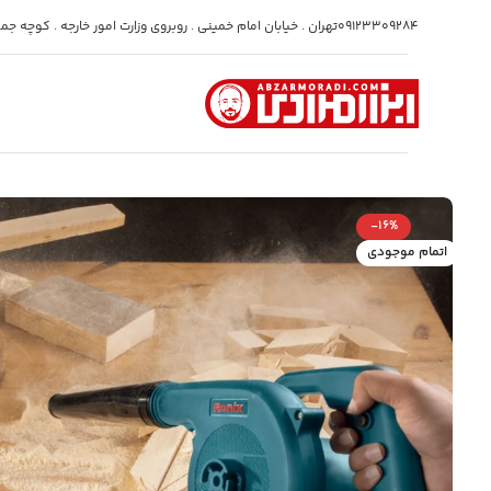
09123309284
تهران . خیابان امام خمینی . روبروی وزارت امور خارجه . کوچه جمشی
-16%
اتمام موجودی