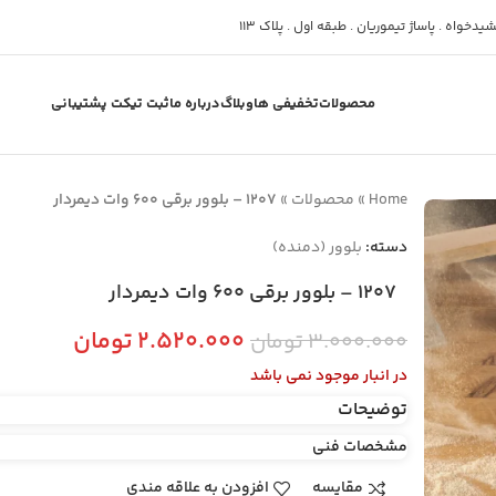
دخواه . پاساژ تیموریان . طبقه اول . پلاک 113
محصولات
تخفیفی ها
وبلاگ
درباره ما
ثبت تیکت پشتیبانی
Home
»
محصولات
»
1207 – بلوور برقی 600 وات دیمردار
دسته:
بلوور (دمنده)
1207 – بلوور برقی 600 وات دیمردار
۲.۵۲۰.۰۰۰
تومان
۳.۰۰۰.۰۰۰
تومان
در انبار موجود نمی باشد
توضیحات
مشخصات فنی
مقایسه
افزودن به علاقه مندی