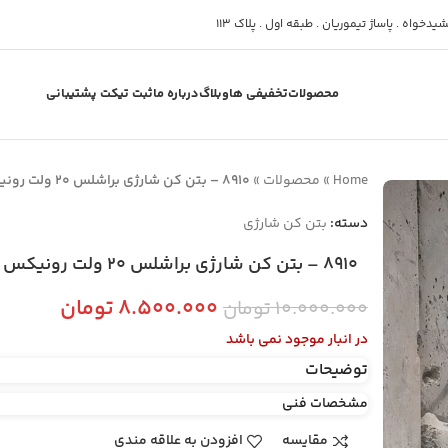
دخواه . پاساژ تیموریان . طبقه اول . پلاک 113
محصولات
تخفیفی ها
وبلاگ
درباره ما
ثبت تیکت پشتیبانی
Home
»
محصولات
»
8910 – بتن کن شارژی براشلس 20 ولت رونیکس
دسته:
بتن کن شارژی
8910 – بتن کن شارژی براشلس 20 ولت رونیکس
۸.۵۰۰.۰۰۰
تومان
۱۰.۰۰۰.۰۰۰
تومان
در انبار موجود نمی باشد
توضیحات
مشخصات فنی
مقایسه
افزودن به علاقه مندی