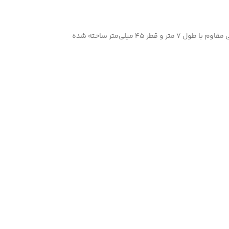
این بتن کن مجهز به موتور 36 ولت با قدرت معادل 3 اسب بخار است که فرکانس ویبره 250 هرتز را ایجاد می‌کند. شیلنگ ویبراتور از جنس لاستیک صنعتی مقاوم با طول 7 متر و قطر 45 میلی‌متر ساخته شده