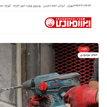
09123309284
تهران . خیابان امام خمینی . روبروی وزارت امور خارجه . کوچه جمشی
-15%
اتمام موجودی