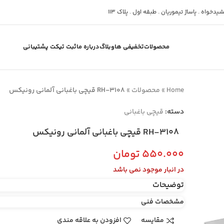
دخواه . پاساژ تیموریان . طبقه اول . پلاک 113
محصولات
تخفیفی ها
وبلاگ
درباره ما
ثبت تیکت پشتیبانی
Home
»
محصولات
»
RH-3108 قیچی باغبانی آلمانی رونیکس
دسته:
قیچی باغبانی
RH-3108 قیچی باغبانی آلمانی رونیکس
۵۵۰.۰۰۰
تومان
در انبار موجود نمی باشد
توضیحات
مشخصات فنی
مقایسه
افزودن به علاقه مندی