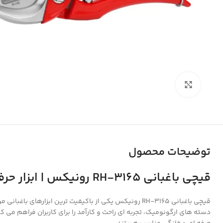
بزرگنمایی تصویر
توضیحات محصول
قیچی باغبانی RH-3165 رونیکس | ابزار حرفه ای هرس و هرس کردن
قیچی باغبانی RH-3165 رونیکس یکی از باکیفیت ترین ابز