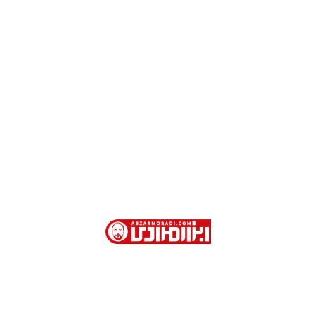
ش از 40 سال سابقه در فروش ابزارآلات صنعتی و نیمه صنعتی در تهران
رت امور خارجه . کوچه جمشیدخواه . پاساژ تیموریان . طبقه اول . پلاک 113