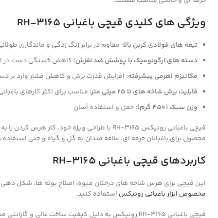
حرفه ای و خانگی مناسب هستند.
ویژگی های کلیدی قیچی باغبانی RH-3165
تیغه های فولادی کربن بالا:
مقاوم در برابر زنگ زدگی و ماندگاری طولانی
دسته های ارگونومیک با پوشش ضد لغزش:
کاهش خستگی دست در است
مکانیزم اهرمی پیشرفته:
افزایش قدرت برش و کاهش فشار وارد بر د
قابلیت برش شاخه های تا 25 میلی متر:
مناسب برای اکثر کارهای باغبانی
وزن سبک (450 گرم):
حمل و استفاده آسان
قیچی باغبانی رونیکس RH-3165 با طراحی ویژه خود، کار هرس کردن را به فعالیتی لذت بخش تبدیل می کند. اگر به دنبال یک
محصول برای باغبانان حرفه ای، علاقه مندان به گل و گیاه و حتی استفاده
کاربردهای قیچی باغبانی RH-3165
این قیچی برای هرس شاخه های درختان میوه، اصلاح بوته ها، شکل دهی به
مخصوص ابزار باغبانی رونیکس
استفاده کنید.
قیچی باغبانی RH-3165 رونیکس به دلیل کیفیت ساخت عالی 