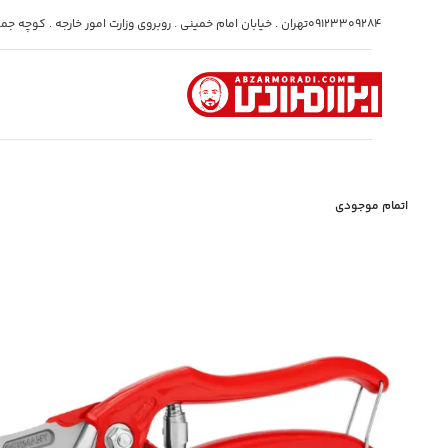
09123309284
تهران . خیابان امام خمینی . روبروی وزارت امور خارجه . کوچه جمشی
اتمام موجودی