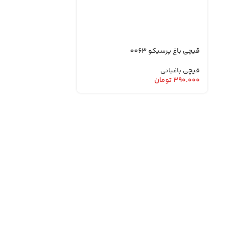
قیچی باغ پرسیکو 0063
قیچی باغبانی
۳۹۰.۰۰۰
تومان
ابزار مرادی با بی
آدرس دفتر فروش : تهران. خیابان امام خمینی . روبروی وزا