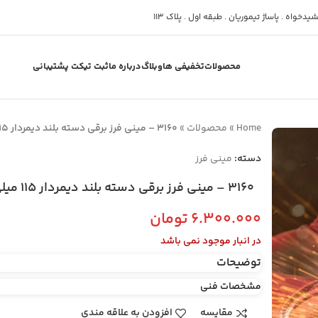
دخواه . پاساژ تیموریان . طبقه اول . پلاک 113
محصولات
تخفیفی ها
وبلاگ
درباره ما
ثبت تیکت پشتیبانی
Home
»
محصولات
»
3160 – مینی فرز برقی دسته بلند دیمردار 115 میلی‌متری 1400 وات
دسته:
مینی فرز
3160 – مینی فرز برقی دسته بلند دیمردار 115 میلی‌متری 1400 وات
۶.۳۰۰.۰۰۰
تومان
در انبار موجود نمی باشد
توضیحات
مشخصات فنی
مقایسه
افزودن به علاقه مندی