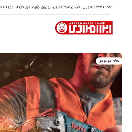
09123309284
تهران . خیابان امام خمینی . روبروی وزارت امور خارجه . کوچه جمشی
اتمام موجودی