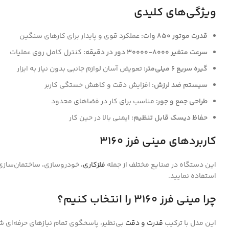
ویژگی‌های کلیدی
قدرت موتور 850 وات:
عملکرد قوی و پایدار برای کارهای سنگین
سرعت متغیر 8000-30000 دور در دقیقه:
کنترل کامل روی عملیات
گیره سریع 6 میلی‌متر:
تعویض آسان لوازم جانبی بدون نیاز به ابزار
سیستم ضد لرزش:
افزایش دقت و کاهش خستگی کاربر
طراحی جمع و جور:
مناسب برای کار در فضاهای محدود
حفاظ دیسک قابل تنظیم:
ایمنی بالا در حین کار
کاربردهای مینی فرز 3160
این دستگاه در صنایع مختلف از جمله
فلزکاری
، خودروسازی، ساختمان‌سازی 
استفاده نمایید.
چرا مینی فرز 3160 را انتخاب کنیم؟
این مدل با ترکیب
قدرت و دقت
بی‌نظیر، پاسخگوی تمام نیازهای حرفه‌ای 